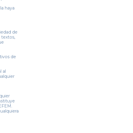
 la haya
piedad de
 textos,
ue
tivos de
 al
ualquier
quier
stituye
AEFEM.
cualquiera