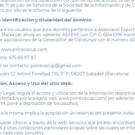
 disposición de los usuarios en cumplimiento del artículo 10 de la
e 11 de julio de Servicios de la Sociedad de la Información y de
o, por ello se le informa de lo siguiente:
Identificación y titularidad del dominio:
a a los usuarios que este dominio pertenece a Associació Esport
 Marxa (de ahora en adelante AEFEM) con CIF: G-65541096 inscrit
de asociaciones de la
Generalitat de Catalunya
con el número 45
 www.pirineoscup.com
ono: 675 86 97 97
il de contacto: pirineoscup@gmail.com
ción: C/ Antoni Forrellad, 135, 3º 1ª, 08207 Sabadell (Barcelona)
ón, Acceso y Uso del sitio Web:
 Legal, regula el acceso y utilización de la información deportiva
 ofertados por la página web www.pirineoscup.com/ (en adelante 
, pone a disposición de los usuarios.
 a la misma implica la aceptación sin reservas del presente Aviso
ede ofrecer a través de la web, servicios que podrán encontrar
 a unas condiciones particulares propias sobre las cuales se info
n cada caso concreto.