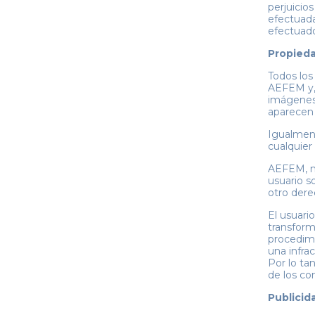
perjuicio
efectuada
efectuad
Propiedad
Todos los
AEFEM y, 
imágenes,
aparecen 
Igualment
cualquier
AEFEM, no
usuario s
otro dere
El usuari
transform
procedimi
una infra
Por lo ta
de los co
Publicid