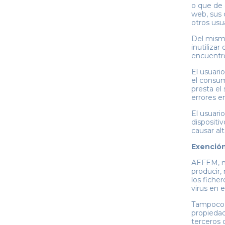
o que de c
web, sus 
otros usua
Del mismo
inutiliza
encuentre
El usuari
el consum
presta el
errores e
El usuari
dispositi
causar al
Exención
AEFEM, no
producir,
los fich
virus en 
Tampoco s
propiedad
terceros 