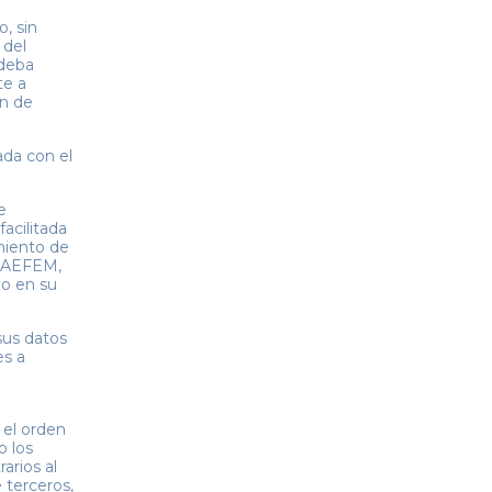
o, sin
 del
 deba
te a
ón de
ada con el
e
acilitada
miento de
or AEFEM,
io en su
sus datos
es a
 el orden
o los
arios al
 terceros,