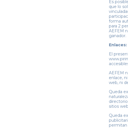
Es posibl
que lo sol
vinculada
participa
forma aut
para 2 pe
AEFEM no
ganador.
Enlaces:
El presen
www.pirin
accesible
AEFEM no 
enlace, n
web, ni d
Queda exc
naturalez
directori
sitios we
Queda exp
publicita
permitan 