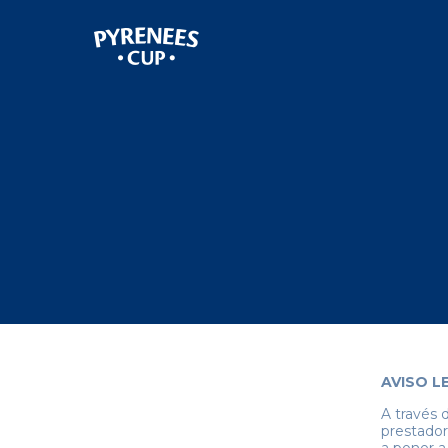
AVISO L
A través 
prestador