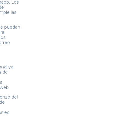
inado. Los
de
mple las
que puedan
ara
ios
orreo
onal ya
s de
s
 web.
ienzo del
ede
orreo