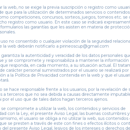
ar la web, no se exige la previa suscripción o registro como usuari
 de que para la utilización de determinados servicios o contenidos
mo competiciones, concursos, sorteos, juegos, torneos etc. se
dicho registro como usuario. En este caso se indicará expresamen
 formularios las garantías que les asisten en materia de protecci
sonales.
 uso no consentido o cualquier violación de la seguridad relacion
de la web deberán notificarlo a pirineoscup@gmail.com
o garantiza la autenticidad y veracidad de los datos personales qu
 y se compromete y responsabiliza a mantener la información f
ue responda, en cada momento, a su situación actual. El trata
 de carácter personal suministrados por el usuario se realizará p
ión a la Política de Privacidad contenida en la web y que el usuar
tará.
se hace responsable frente a los usuarios, por la revelación de 
s a terceros que no sea debida a causas directamente imputabl
 por el uso que de tales datos hagan terceros ajenos.
o se compromete a utilizar la web, los contenidos y servicios de
ad con la Ley, el presente Aviso Legal, las buenas costumbres y
simismo, el usuario se obliga a no utilizar la web, sus contenidos 
que se presten a través de este con fines o efectos ilícitos o contr
 del presente Aviso Legal, lesivos de los intereses o derechos de