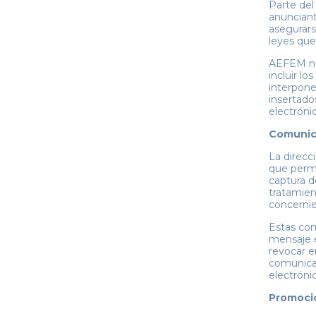
Parte del
anunciant
asegurars
leyes que
AEFEM no 
incluir lo
interpone
insertado
electróni
Comunica
La direcc
que permi
captura d
tratamien
concernie
Estas com
mensaje e
revocar e
comunicac
electrón
Promocio