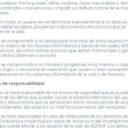
ualquier forma puedan dañar, inutilizar, hacer inaccesibles o dete
contenidos o sus servicios o impedir un disfrute normal de la mi
rios.
 modo, el usuario se compromete expresamente a no destruir, a
r o dañar los datos, programas o documentos electrónicos que se
n en la web.
o se compromete a no obstaculizar el acceso de otros usuarios 
o masivo de los recursos informáticos a través de los cuales A
 servicio, así como realizar acciones que dañen, interrumpan o g
n dichos sistemas o servicios.
o se compromete a no introducir programas, virus, macros, o cual
vo lógico o secuencia de caracteres que causen o sean susceptib
teraciones en los sistemas informáticos de la web o de terceros.
 de responsabilidad:
 se hace responsable de los errores de seguridad que se pued
 ni de los daños que puedan causar al sistema informático del usu
eros y documentos que se almacenen como consecuencia de un p
el ordenador del usuario o un mal funcionamiento del navegador.
e hace responsable en caso de infracciones de los derechos de
 industrial e intelectual por parte de terceros, ni del incumplimi
que pueda afectar a los usuarios de la web de AEFEM. Los daños