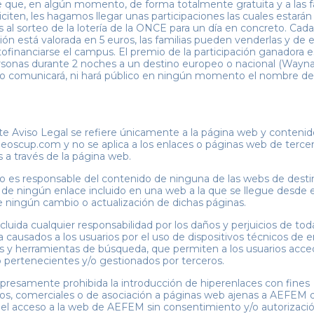
e que, en algún momento, de forma totalmente gratuita y a las f
iciten, les hagamos llegar unas participaciones las cuales estarán
s al sorteo de la lotería de la ONCE para un día en concreto. Cada
ción está valorada en 5 euros, las familias pueden venderlas y de 
ofinanciarse el campus. El premio de la participación ganadora es
rsonas durante 2 noches a un destino europeo o nacional (Wayna
 comunicará, ni hará público en ningún momento el nombre de
te Aviso Legal se refiere únicamente a la página web y contenid
eoscup.com y no se aplica a los enlaces o páginas web de terce
s a través de la página web.
es responsable del contenido de ninguna de las webs de desti
i de ningún enlace incluido en una web a la que se llegue desde el
e ningún cambio o actualización de dichas páginas.
luida cualquier responsabilidad por los daños y perjuicios de tod
a causados a los usuarios por el uso de dispositivos técnicos de e
os y herramientas de búsqueda, que permiten a los usuarios acce
b pertenecientes y/o gestionados por terceros.
resamente prohibida la introducción de hiperenlaces con fines
rios, comerciales o de asociación a páginas web ajenas a AEFEM 
el acceso a la web de AEFEM sin consentimiento y/o autorizaci