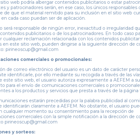
 sitio web podría albergar contenidos publicitarios o estar patroc
es y patrocinadores serán, en ese caso, los únicos responsables 
e de que el material remitido para su inclusión en el sitio web cu
 en cada caso puedan ser de aplicación.
será responsable de ningún error, inexactitud o irregularidad 
s contenidos publicitarios o de los patrocinadores. En todo caso p
r cualquier reclamación relacionada con los contenidos publicitar
s en este sitio web, pueden dirigirse a la siguiente dirección de c
co: pirineoscup@gmail.com
ciones comerciales o promocionales:
ión de correo electrónico del usuario es un dato de carácter pers
te identificarle, por ello mediante su recogida a través de las vía
e este sitio web, el usuario autoriza expresamente a AEFEM a su
to para el envío de comunicaciones comerciales o promocionale
ntes a los productos y servicios que presta a través de la página
unicaciones estarán precedidas por la palabra publicidad al com
 identificarán claramente a AEFEM. No obstante, el usuario pu
n cualquier momento su consentimiento para la recepción de
iones comerciales con la simple notificación a la dirección de c
ico pirineoscup@gmail.com
nes y sorteos: