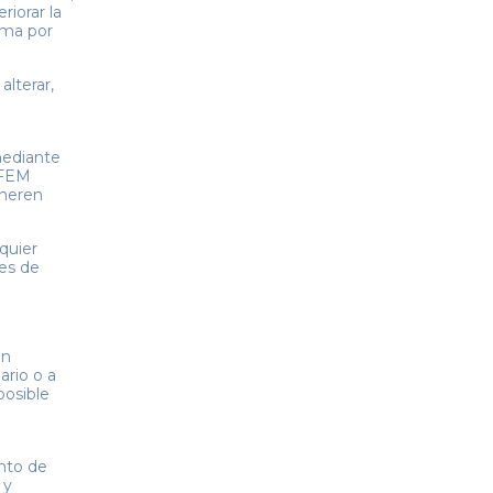
riorar la
sma por
lterar,
mediante
EFEM
eneren
quier
les de
an
ario o a
osible
ento de
 y