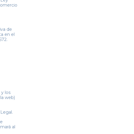
 Ley
 Comercio
iva de
a en el
572.
 y los
la web)
 Legal.
se
rmará al