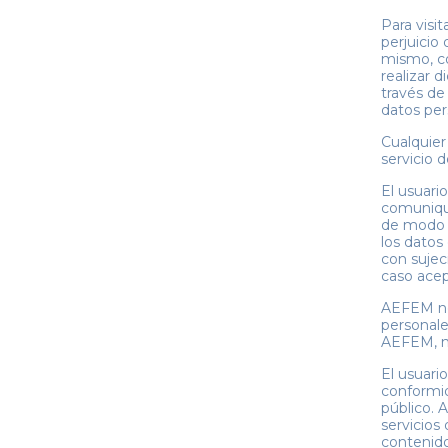
Para visit
perjuicio
mismo, co
realizar 
través de
datos per
Cualquier
servicio 
El usuari
comunique
de modo q
los datos
con sujec
caso acep
AEFEM no 
personale
AEFEM, ni
El usuari
conformid
público. A
servicios 
contenido