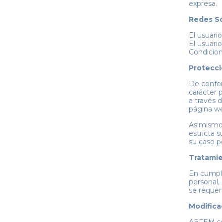
expresa.
Redes So
El usuari
El usuari
Condicion
Protecci
De confor
carácter 
a través 
página w
Asimismo,
estricta 
su caso p
Tratamie
En cumpli
personal,
se requer
Modifica