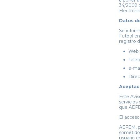
a poner a
34/2002 d
Electrónic
Datos de 
Se inform
Futbol en
registro 
Web:
Teléf
e-ma
Direc
Aceptaci
Este Aviso
servicios
que AEFEM
El acceso
AEFEM, pu
sometidos
usuario e