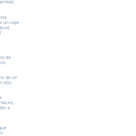
amilias
esta
 un viaje
box).
l
os de
ros
no de un
 sitio
a
nlaces,
der a
que
ón