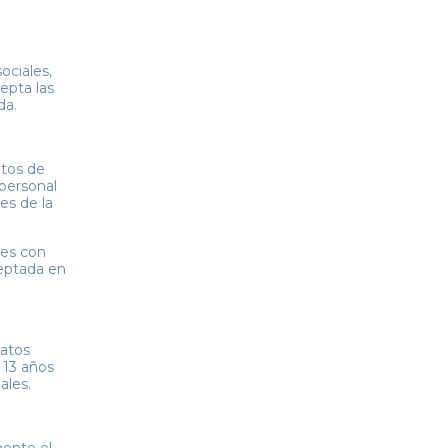
ociales,
epta las
da.
atos de
 personal
es de la
les con
ceptada en
datos
 13 años
ales.