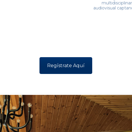
multidisciplina
audiovisual capta
Regístrate Aquí