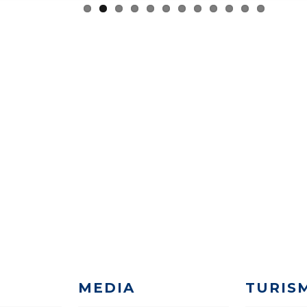
MEDIA
TURIS
Ediciones anteriores
Pirineos
a
Galería 2025
Lugares
g
a