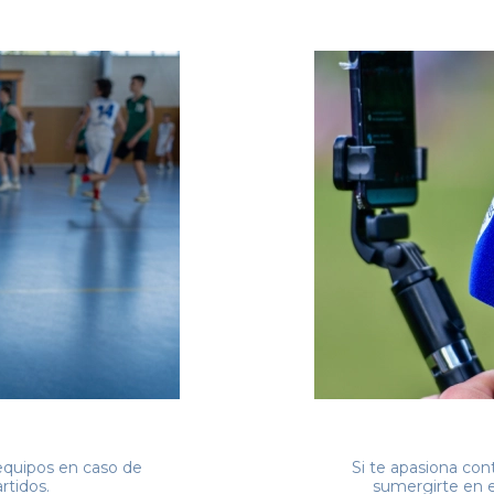
 equipos en caso de
Si te apasiona con
rtidos.
sumergirte en 