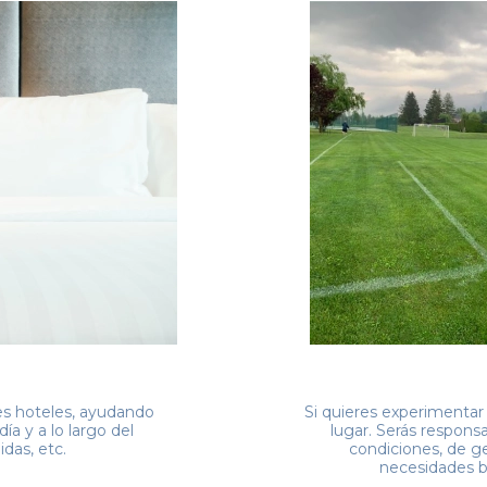
ntes hoteles, ayudando
Si quieres experimentar
ía y a lo largo del
lugar. Serás respons
das, etc.
condiciones, de ge
necesidades bá