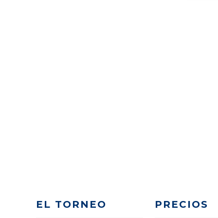
EL TORNEO
PRECIOS
Programa
Precios
Sedes
Viaje a medid
Reglamento
Merchandisin
Salón de la Fama
Servicios Extr
Voluntarios
Conviértete en
patrocinador
© 2020-2026 Pyrenees Cup 2026 |
Aviso Legal
Diseño Web