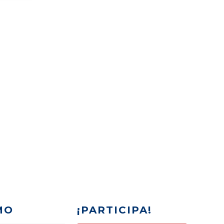
MO
¡PARTICIPA!
Inscribe tu equipo
 Destacados
(+34) 675 86 97 97
pirineoscup@gmail.com