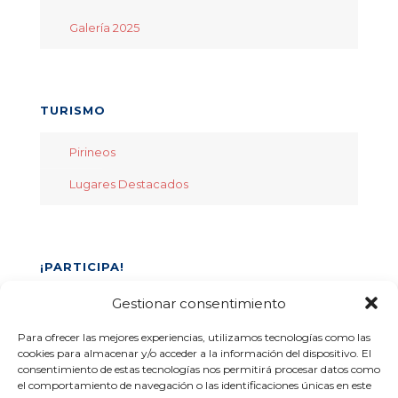
Galería 2025
TURISMO
Pirineos
Lugares Destacados
¡PARTICIPA!
Gestionar consentimiento
Inscribe tu equipo
Para ofrecer las mejores experiencias, utilizamos tecnologías como las
cookies para almacenar y/o acceder a la información del dispositivo. El
(+34) 675 86 97 97
consentimiento de estas tecnologías nos permitirá procesar datos como
pirineoscup@gmail.com
el comportamiento de navegación o las identificaciones únicas en este