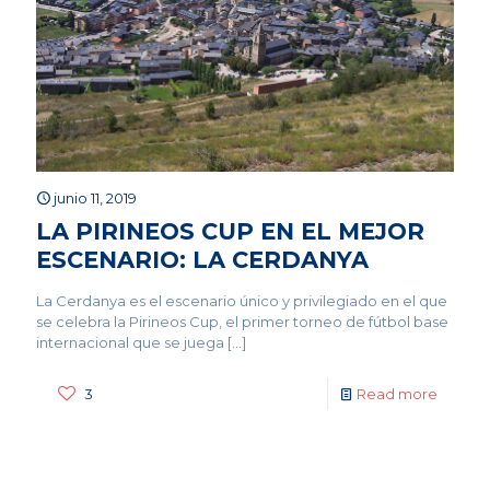
junio 11, 2019
LA PIRINEOS CUP EN EL MEJOR
ESCENARIO: LA CERDANYA
La Cerdanya es el escenario único y privilegiado en el que
se celebra la Pirineos Cup, el primer torneo de fútbol base
internacional que se juega
[…]
3
Read more