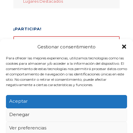
Lugares Destacados
¡PARTICIPA!
Inscribe tu equipo
Gestionar consentimiento
Para ofrecer las mejores experiencias, utilizamos tecnologías como las
(+34) 675 86 97 97
cookies para almacenar y/o acceder a la información del dispositivo. El
pirineoscup@gmail.com
consentimiento de estas tecnologías nos permitirá procesar datos como
el comportamiento de navegación o las identificaciones únicas en este
sitio. No consentir o retirar el consentimiento, puede afectar
negativamente a ciertas características y funciones.
Aceptar
© 2020-2026 Pyrenees Cup 2026 |
Aviso Legal
Diseño Web
Denegar
Ver preferencias